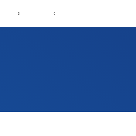
关于
人才招聘
联系我们
025展会