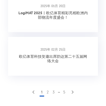
2025年 03月 20日
LogiMAT 2025丨欧亿体育精彩亮相欧洲内
部物流年度盛会！
2025年 02月 25日
欧亿体育科技受邀出席韵达第二十五届网
络大会
1
2
3
5
┅