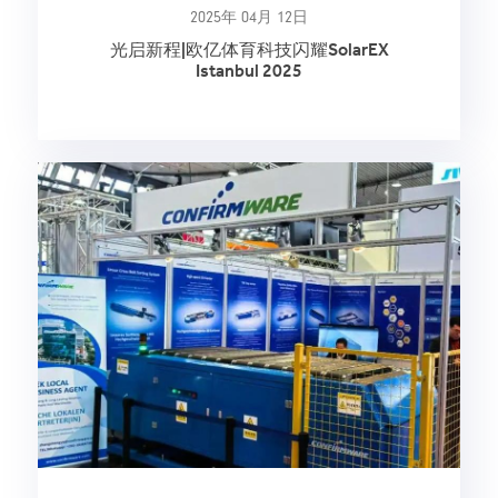
2025年 04月 12日
光启新程|欧亿体育科技闪耀SolarEX
Istanbul 2025